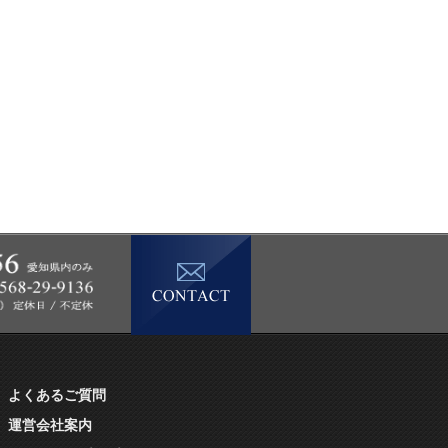
よくあるご質問
運営会社案内