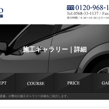
藤
施工ギャラリー｜詳細
斎藤」が弊社の施工ギャラリー詳細をご紹介します。