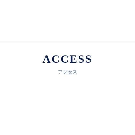
ACCESS
アクセス